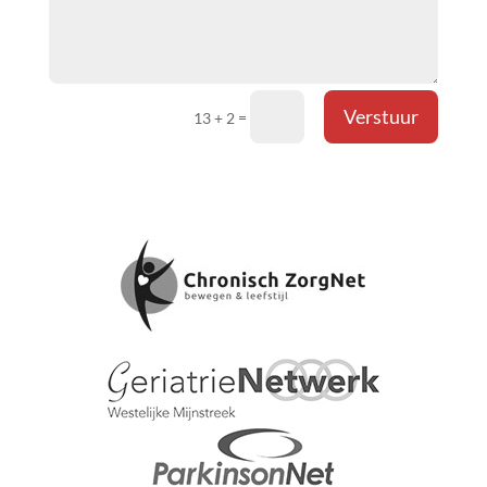
Verstuur
=
13 + 2